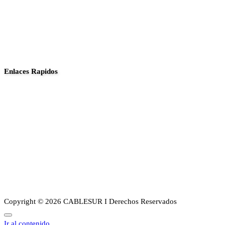
Enlaces Rapidos
Inició
Noticias
Planes
Guia de canales
Transparencia
Sobre Nosotros
Copyright © 2026 CABLESUR I Derechos Reservados
Ir al contenido