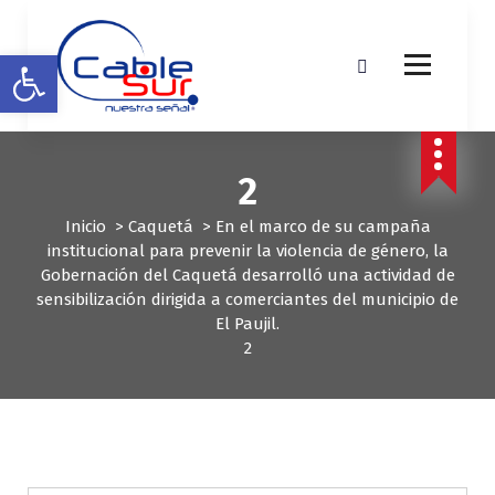
S
a
Abrir barra de herramientas
l
t
a
r
a
2
l
c
Inicio
>
Caquetá
>
En el marco de su campaña
o
institucional para prevenir la violencia de género, la
n
Gobernación del Caquetá desarrolló una actividad de
t
sensibilización dirigida a comerciantes del municipio de
e
El Paujil.
n
2
i
d
o