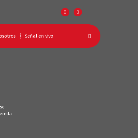
osotros
Señal en vivo
 se
vereda