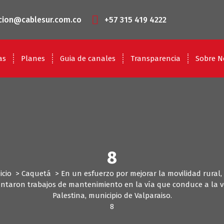
cion@cablesur.com.co
+57 315 419 4222
as
Planes
Guia de canales
Transparencia
Sobre N
8
icio
>
Caquetá
>
En un esfuerzo por mejorar la movilidad rural,
ntaron trabajos de mantenimiento en la vía que conduce a la 
Palestina, municipio de Valparaiso.
8