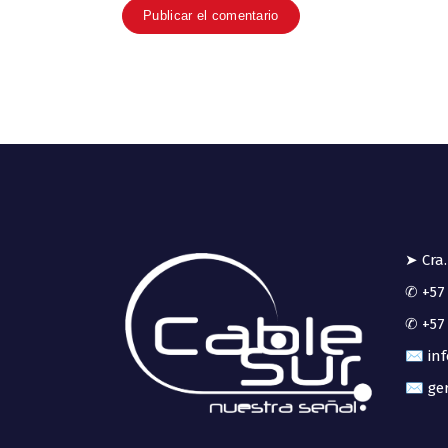
➤ Cra.
✆ +57 
✆ +57 
✉ inf
✉ ger