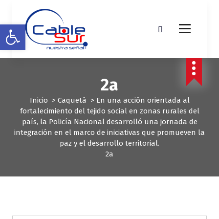
S
a
Abrir barra de herramientas
l
t
a
r
a
2a
l
c
Inicio
>
Caquetá
>
En una acción orientada al
o
fortalecimiento del tejido social en zonas rurales del
n
país, la Policía Nacional desarrolló una jornada de
t
integración en el marco de iniciativas que promueven la
e
paz y el desarrollo territorial.
n
2a
i
d
o