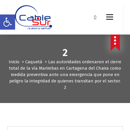
S
a
Abrir barra de herramientas
l
t
a
r
a
l
2
c
o
Inicio
>
Caquetá
>
Las autoridades ordenaron el cierre
n
total de la vía Marimbas en Cartagena del Chaira como
t
medida preventiva ante una emergencia que pone en
e
peligro la integridad de quienes transitan por el sector.
n
2
i
d
o