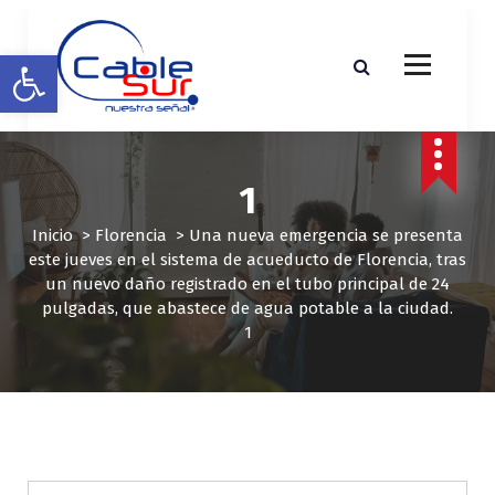
S
a
Abrir barra de herramientas
l
t
a
r
a
l
1
c
o
Inicio
>
Florencia
>
Una nueva emergencia se presenta
n
este jueves en el sistema de acueducto de Florencia, tras
t
un nuevo daño registrado en el tubo principal de 24
e
pulgadas, que abastece de agua potable a la ciudad.
n
1
i
d
o