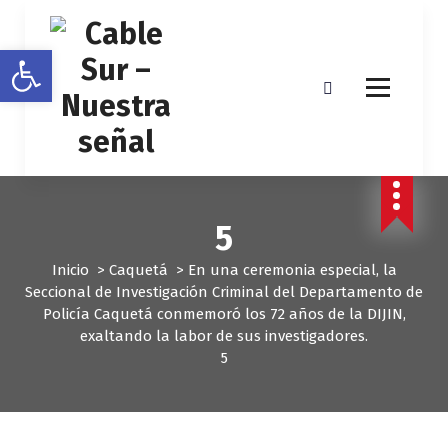
S
a
Abrir barra de herramientas
l
t
a
r
a
l
c
o
5
n
t
Inicio
>
Caquetá
>
En una ceremonia especial, la
e
Seccional de Investigación Criminal del Departamento de
n
Policía Caquetá conmemoró los 72 años de la DIJIN,
i
exaltando la labor de sus investigadores.
d
5
o