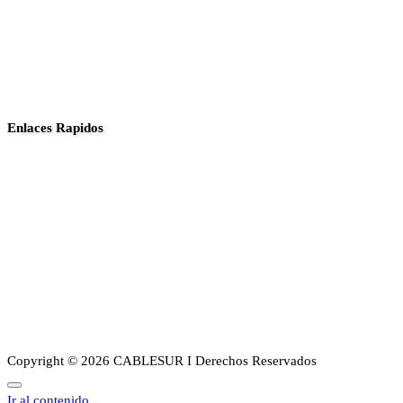
Enlaces Rapidos
Inició
Noticias
Planes
Guia de canales
Transparencia
Sobre Nosotros
Copyright © 2026 CABLESUR I Derechos Reservados
Ir al contenido