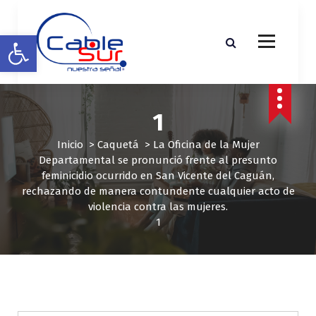
S
a
Abrir barra de herramientas
l
t
a
r
a
1
l
c
Inicio
>
Caquetá
>
La Oficina de la Mujer
o
Departamental se pronunció frente al presunto
n
feminicidio ocurrido en San Vicente del Caguán,
t
rechazando de manera contundente cualquier acto de
e
violencia contra las mujeres.
n
1
i
d
o