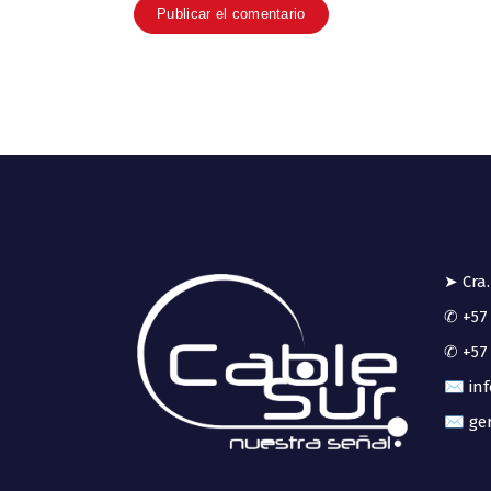
➤ Cra.
✆ +57 
✆ +57 
✉ inf
✉ ger