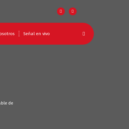
osotros
Señal en vivo
able de