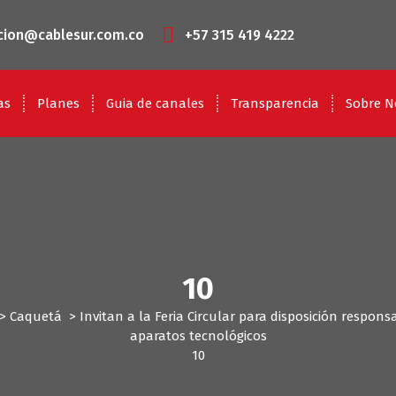
cion@cablesur.com.co
+57 315 419 4222
as
Planes
Guia de canales
Transparencia
Sobre N
10
>
Caquetá
>
Invitan a la Feria Circular para disposición respons
aparatos tecnológicos
10