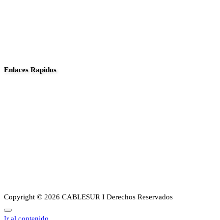
Enlaces Rapidos
Inició
Noticias
Planes
Guia de canales
Transparencia
Sobre Nosotros
Copyright © 2026 CABLESUR I Derechos Reservados
Ir al contenido