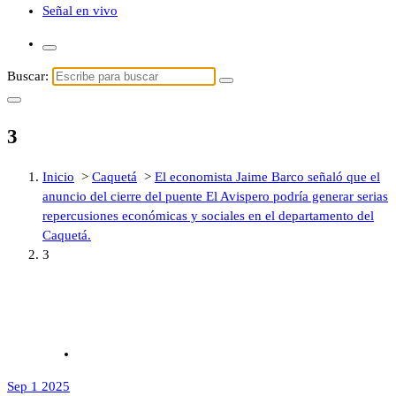
Señal en vivo
Buscar:
3
Inicio
>
Caquetá
>
El economista Jaime Barco señaló que el
anuncio del cierre del puente El Avispero podría generar serias
repercusiones económicas y sociales en el departamento del
Caquetá.
3
Sep 1 2025