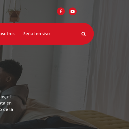
osotros
Señal en vivo
os, el
sta en
o de la