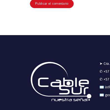
➤ Cra.
✆ +57 
✆ +57 
✉ inf
✉ ger