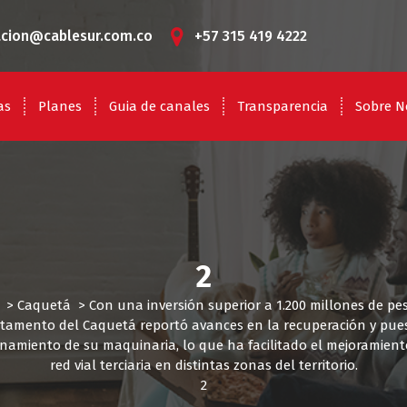
acion@cablesur.com.co
+57 315 419 4222
as
Planes
Guia de canales
Transparencia
Sobre N
2
>
Caquetá
>
Con una inversión superior a 1.200 millones de pes
tamento del Caquetá reportó avances en la recuperación y pue
namiento de su maquinaria, lo que ha facilitado el mejoramient
red vial terciaria en distintas zonas del territorio.
2