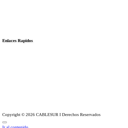
Enlaces Rapidos
Inició
Noticias
Planes
Guia de canales
Transparencia
Sobre Nosotros
Copyright © 2026 CABLESUR I Derechos Reservados
Ir al contenido