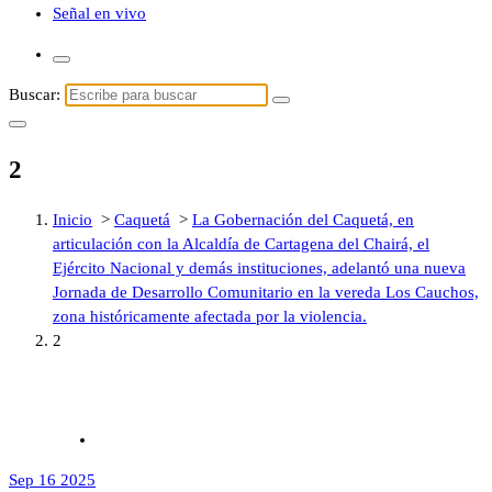
Señal en vivo
Buscar:
2
Inicio
>
Caquetá
>
La Gobernación del Caquetá, en
articulación con la Alcaldía de Cartagena del Chairá, el
Ejército Nacional y demás instituciones, adelantó una nueva
Jornada de Desarrollo Comunitario en la vereda Los Cauchos,
zona históricamente afectada por la violencia.
2
Sep 16 2025