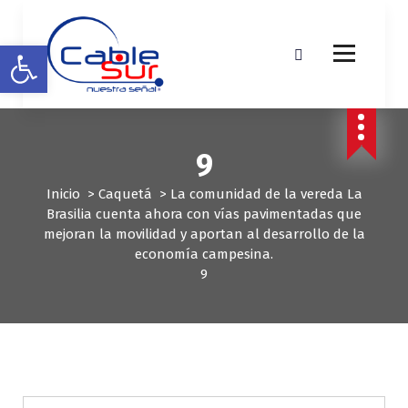
S
a
Abrir barra de herramientas
l
t
a
r
a
l
9
c
o
Inicio
>
Caquetá
>
La comunidad de la vereda La
n
Brasilia cuenta ahora con vías pavimentadas que
t
mejoran la movilidad y aportan al desarrollo de la
e
economía campesina.
n
9
i
d
o