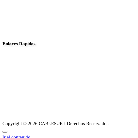
Enlaces Rapidos
Inició
Noticias
Planes
Guia de canales
Transparencia
Sobre Nosotros
Copyright © 2026 CABLESUR I Derechos Reservados
Ir al contenido