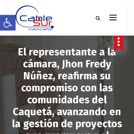
S
a
Abrir barra de herramientas
l
t
a
r
a
El representante a la
l
c
cámara, Jhon Fredy
o
n
Núñez, reafirma su
t
e
compromiso con las
n
i
comunidades del
d
o
Caquetá, avanzando en
la gestión de proyectos