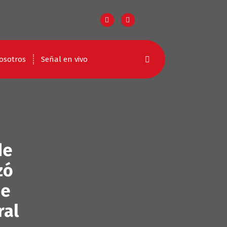
osotros
Señal en vivo
de
zó
de
ral