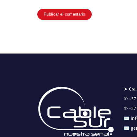
➤ Cra.
✆ +57 
✆ +57 
✉ inf
✉ ger