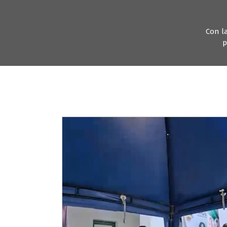
Con la
p