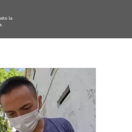
xito la
a.