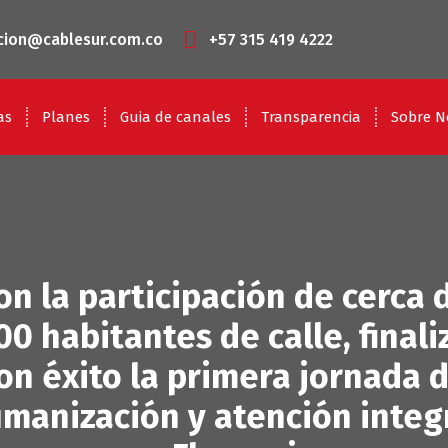
cion@cablesur.com.co
+57 315 419 4222
as
Planes
Guia de canales
Transparencia
Sobre N
on la participación de cerca 
00 habitantes de calle, finali
on éxito la primera jornada 
manización y atención integ