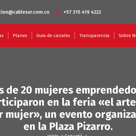
cion@cablesur.com.co
+57 315 419 4222
as
Planes
Guia de canales
Transparencia
Sobre N
s de 20 mujeres emprendedo
ticiparon en la feria «el art
r mujer», un evento organiz
en la Plaza Pizarro.
Inicio
>
Caquetá
>