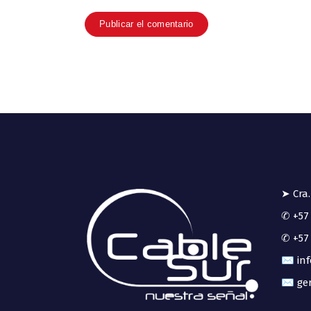
➤ Cra.
✆ +57 
✆ +57 
✉ inf
✉ ger