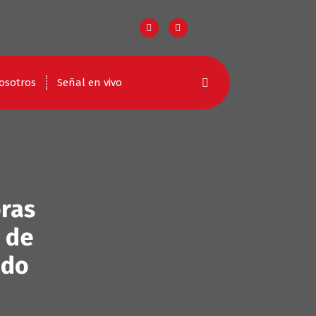
osotros
Señal en vivo
ras
e de
ado