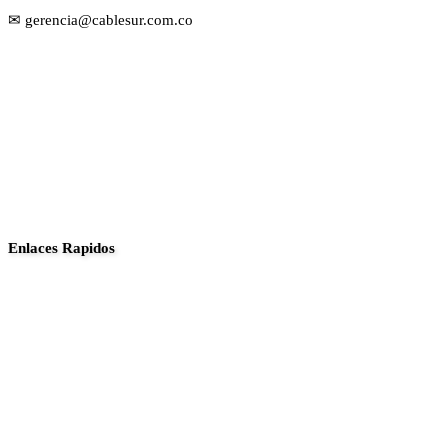
✉ gerencia@cablesur.com.co
Enlaces Rapidos
Inició
Noticias
Planes
Guia de canales
Transparencia