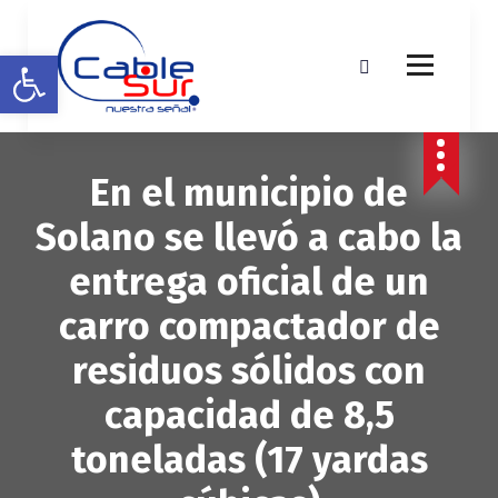
S
a
Abrir barra de herramientas
l
t
a
r
a
En el municipio de
l
c
Solano se llevó a cabo la
o
n
entrega oficial de un
t
e
carro compactador de
n
i
residuos sólidos con
d
o
capacidad de 8,5
toneladas (17 yardas