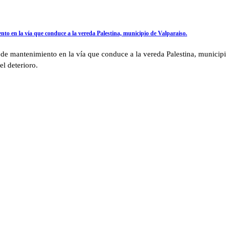
to en la vía que conduce a la vereda Palestina, municipio de Valparaiso.
s de mantenimiento en la vía que conduce a la vereda Palestina, municip
el deterioro.