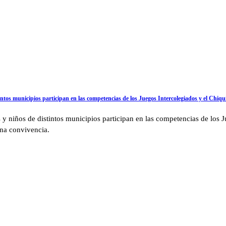
intos municipios participan en las competencias de los Juegos Intercolegiados y el Chiqu
 y niños de distintos municipios participan en las competencias de los J
sana convivencia.