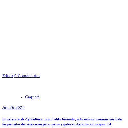
Editor
0 Comentarios
Caquetá
Jun 26 2025
El secretario de Agricultura, Juan Pablo Jaramillo, informó que avanzan con éxito
las jornadas de vacunación para perros y gatos en distintos municipios del