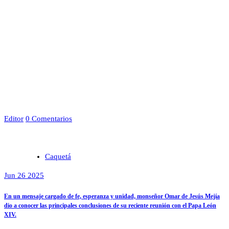
Editor
0 Comentarios
Caquetá
Jun 26 2025
En un mensaje cargado de fe, esperanza y unidad, monseñor Omar de Jesús Mejía
dio a conocer las principales conclusiones de su reciente reunión con el Papa León
XIV.