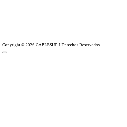
Planes
Guia de canales
Transparencia
Sobre Nosotros
Copyright © 2026 CABLESUR I Derechos Reservados