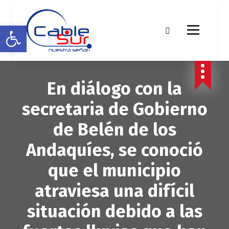
S
a
Abrir barra de herramientas
l
t
a
r
a
En diálogo con la
l
c
secretaria de Gobierno
o
n
de Belén de los
t
e
Andaquíes, se conoció
n
i
que el municipio
d
o
atraviesa una difícil
situación debido a las