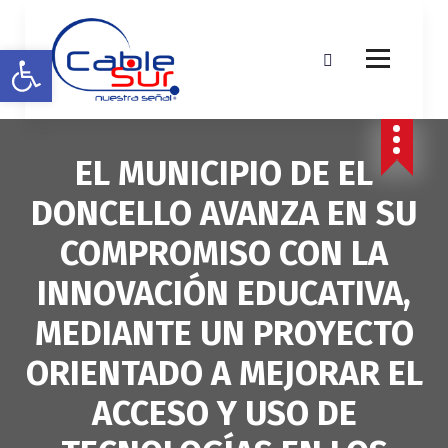
S
a
Abrir barra de herramientas
l
t
a
r
a
EL MUNICIPIO DE EL
l
c
DONCELLO AVANZA EN SU
o
n
COMPROMISO CON LA
t
e
INNOVACIÓN EDUCATIVA,
n
i
MEDIANTE UN PROYECTO
d
o
ORIENTADO A MEJORAR EL
ACCESO Y USO DE