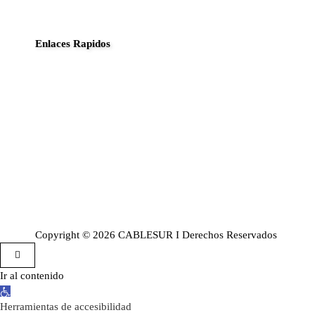
Enlaces Rapidos
Inició
Noticias
Planes
Guia de canales
Transparencia
Sobre Nosotros
Copyright © 2026 CABLESUR I Derechos Reservados
Ir al contenido
Abrir barra de herramientas
Herramientas de accesibilidad