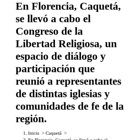
En Florencia, Caquetá,
S
a
se llevó a cabo el
l
t
Congreso de la
a
r
Libertad Religiosa, un
a
l
espacio de diálogo y
c
o
participación que
n
reunió a representantes
t
e
de distintas iglesias y
n
i
comunidades de fe de la
d
o
región.
Inicio
>
Caquetá
>