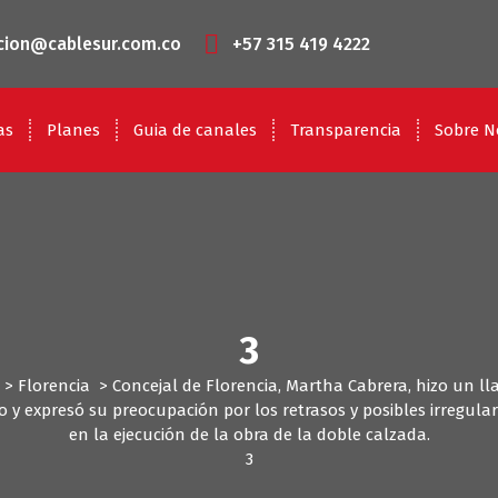
cion@cablesur.com.co
+57 315 419 4222
as
Planes
Guia de canales
Transparencia
Sobre N
3
>
Florencia
>
Concejal de Florencia, Martha Cabrera, hizo un l
o y expresó su preocupación por los retrasos y posibles irregula
en la ejecución de la obra de la doble calzada.
3