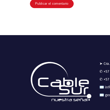
➤ Cra.
✆ +57 
✆ +57 
✉ inf
✉ ger