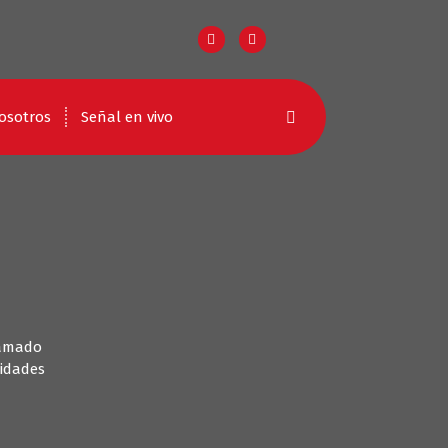
osotros
Señal en vivo
lamado
ridades