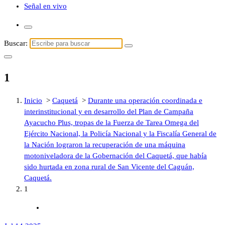
Señal en vivo
Buscar:
1
Inicio
>
Caquetá
>
Durante una operación coordinada e
interinstitucional y en desarrollo del Plan de Campaña
Ayacucho Plus, tropas de la Fuerza de Tarea Omega del
Ejército Nacional, la Policía Nacional y la Fiscalía General de
la Nación lograron la recuperación de una máquina
motoniveladora de la Gobernación del Caquetá, que había
sido hurtada en zona rural de San Vicente del Caguán,
Caquetá.
1