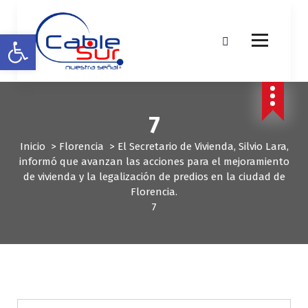
S
a
Abrir barra de herramientas
l
t
a
r
a
l
7
c
o
Inicio
>
Florencia
>
El Secretario de Vivienda, Silvio Lara,
n
informó que avanzan las acciones para el mejoramiento
t
de vivienda y la legalización de predios en la ciudad de
e
Florencia.
n
7
i
d
o