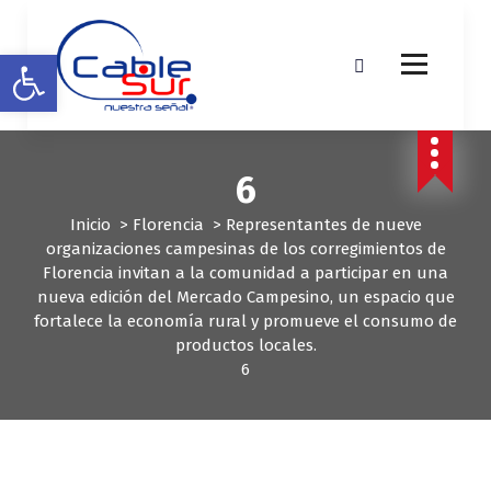
S
a
Abrir barra de herramientas
l
t
a
r
a
6
l
c
Inicio
>
Florencia
>
Representantes de nueve
o
organizaciones campesinas de los corregimientos de
n
Florencia invitan a la comunidad a participar en una
t
nueva edición del Mercado Campesino, un espacio que
e
fortalece la economía rural y promueve el consumo de
n
productos locales.
i
6
d
o