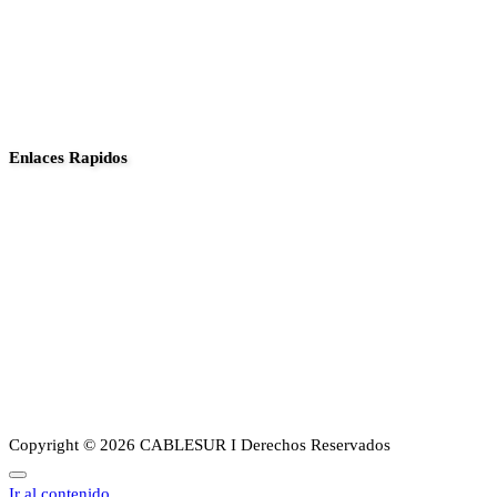
Enlaces Rapidos
Inició
Noticias
Planes
Guia de canales
Transparencia
Sobre Nosotros
Copyright © 2026 CABLESUR I Derechos Reservados
Ir al contenido