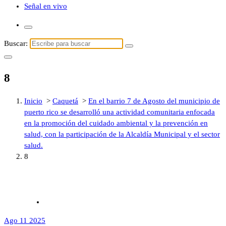
Señal en vivo
Buscar:
8
Inicio
>
Caquetá
>
En el barrio 7 de Agosto del municipio de
puerto rico se desarrolló una actividad comunitaria enfocada
en la promoción del cuidado ambiental y la prevención en
salud, con la participación de la Alcaldía Municipal y el sector
salud.
8
Ago 11 2025