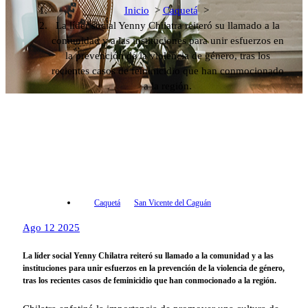
Inicio
>
Caquetá
>
La líder social Yenny Chilatra reiteró su llamado a la
comunidad y a las instituciones para unir esfuerzos en
la prevención de la violencia de género, tras los
recientes casos de feminicidio que han conmocionado
a la región.
Caquetá
San Vicente del Caguán
Ago 12 2025
La líder social Yenny Chilatra reiteró su llamado a la comunidad y a las
instituciones para unir esfuerzos en la prevención de la violencia de género,
tras los recientes casos de feminicidio que han conmocionado a la región.