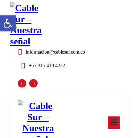
Saltar
al
Abrir barra de herramientas
contenido
informacion@cablesur.com.co
+57 315 419 4222