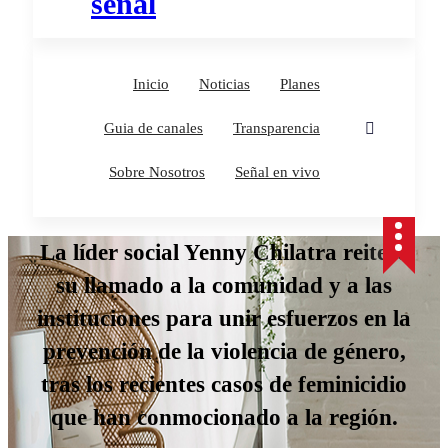
Inicio
Noticias
Planes
Guia de canales
Transparencia
Sobre Nosotros
Señal en vivo
La líder social Yenny Chilatra reiteró
su llamado a la comunidad y a las
instituciones para unir esfuerzos en la
prevención de la violencia de género,
tras los recientes casos de feminicidio
que han conmocionado a la región.