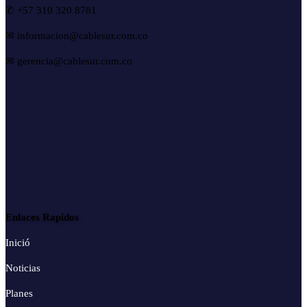
✆ +57 310 320 8781
✉ informacion@cablesur.com.co
✉ gerencia@cablesur.com.co
Enlaces Rapidos
Inició
Noticias
Planes