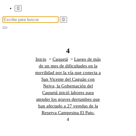
Buscar:
4
Inicio
>
Caquetá
>
Luego de más
de un mes de dificultades en la
movilidad por la vía que conecta a
San Vicente del Caguán con
Neiva, la Gobernación del
Caquetá inició labores para
atender los graves derrumbes que
han afectado a 27 veredas de la
Reserva Campesina El Pato.
4