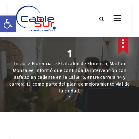
S
a
Abrir barra de herramientas
l
t
a
r
a
1
l
c
Inicio
>
Florencia
>
El alcalde de Florencia, Marlon
o
Monsalve, informó que continúa la intervención con
n
asfalto en caliente en la Calle 15, entre carrera 14 y
t
carrera 13, como parte del plan de mejoramiento vial de
e
la ciudad.
n
1
i
d
o