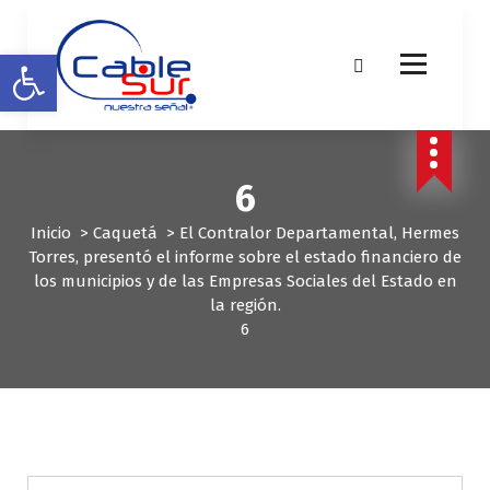
S
a
Abrir barra de herramientas
l
t
a
r
a
l
6
c
o
Inicio
>
Caquetá
>
El Contralor Departamental, Hermes
n
Torres, presentó el informe sobre el estado financiero de
t
los municipios y de las Empresas Sociales del Estado en
e
la región.
n
6
i
d
o