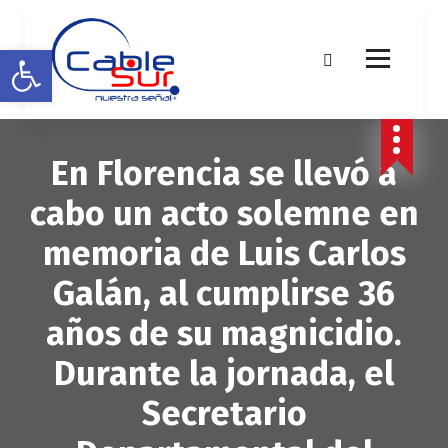
S
a
Abrir barra de herramientas
l
t
a
r
a
En Florencia se llevó a
l
c
cabo un acto solemne en
o
n
memoria de Luis Carlos
t
e
Galán, al cumplirse 36
n
i
años de su magnicidio.
d
o
Durante la jornada, el
Secretario