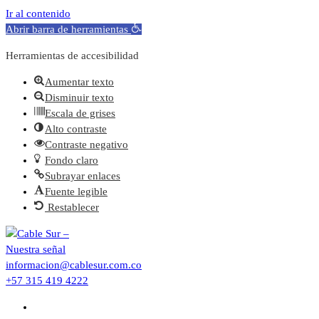
Ir al contenido
Abrir barra de herramientas
Herramientas de accesibilidad
Aumentar texto
Disminuir texto
Escala de grises
Alto contraste
Contraste negativo
Fondo claro
Subrayar enlaces
Fuente legible
Restablecer
Saltar
al
contenido
informacion@cablesur.com.co
+57 315 419 4222