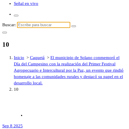
Señal en vivo
Buscar:
10
Inicio
>
Caquetá
>
El municipio de Solano conmemoró el
Día del Campesino con la realización del Primer Festival
Agropecuario e Intercultural por la Paz, un evento que rindió
homenaje a las comunidades rurales y destacó su papel en el
desarrollo local.
10
Sep 8 2025