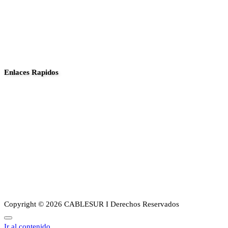
Enlaces Rapidos
Inició
Noticias
Planes
Guia de canales
Transparencia
Sobre Nosotros
Copyright © 2026 CABLESUR I Derechos Reservados
Ir al contenido