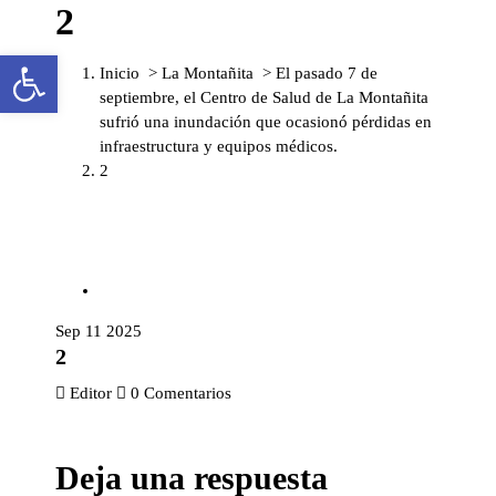
2
S
a
Abrir barra de herramientas
l
Inicio
>
La Montañita
>
El pasado 7 de
t
septiembre, el Centro de Salud de La Montañita
a
sufrió una inundación que ocasionó pérdidas en
r
infraestructura y equipos médicos.
a
2
l
c
o
n
t
e
n
Sep 11 2025
i
2
d
Editor
0 Comentarios
o
Deja una respuesta