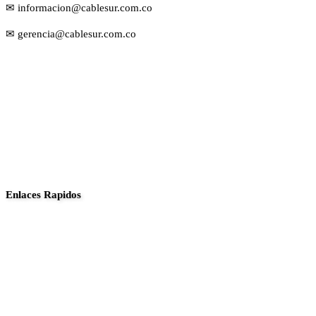
✉ informacion@cablesur.com.co
✉ gerencia@cablesur.com.co
Enlaces Rapidos
Inició
Noticias
Planes
Guia de canales