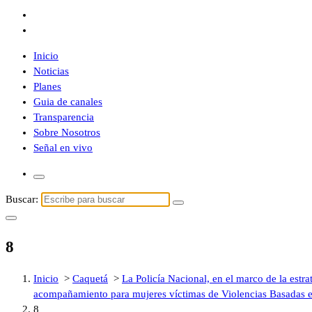
Inicio
Noticias
Planes
Guia de canales
Transparencia
Sobre Nosotros
Señal en vivo
Buscar:
8
Inicio
>
Caquetá
>
La Policía Nacional, en el marco de la estr
acompañamiento para mujeres víctimas de Violencias Basadas en
8