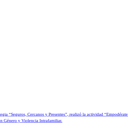
ategia “Seguros, Cercanos y Presentes”, realizó la actividad “Empodérate
 Género y Violencia Intrafamiliar.