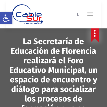
S
a
Abrir barra de herramientas
l
t
a
r
a
La Secretaría de
l
c
Educación de Florencia
o
n
realizará el Foro
t
e
Educativo Municipal, un
n
i
espacio de encuentro y
d
o
diálogo para socializar
los procesos de