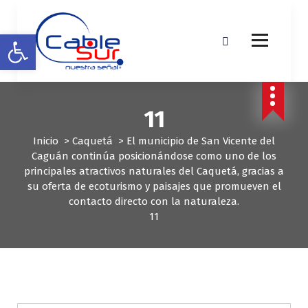
S
a
Abrir barra de herramientas
l
t
a
r
a
11
l
c
Inicio
>
Caquetá
>
El municipio de San Vicente del
o
Caguán continúa posicionándose como uno de los
n
principales atractivos naturales del Caquetá, gracias a
t
su oferta de ecoturismo y paisajes que promueven el
e
contacto directo con la naturaleza.
n
11
i
d
o