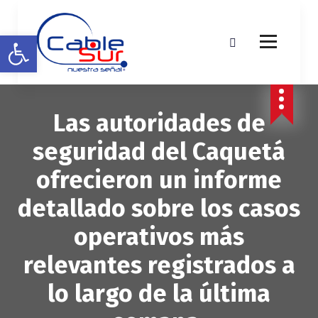
S
a
Abrir barra de herramientas
l
t
a
r
a
Las autoridades de
l
c
seguridad del Caquetá
o
n
ofrecieron un informe
t
e
detallado sobre los casos
n
i
operativos más
d
o
relevantes registrados a
lo largo de la última