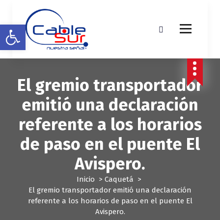
S
a
Abrir barra de herramientas
l
t
a
r
a
El gremio transportador
l
c
emitió una declaración
o
n
referente a los horarios
t
e
de paso en el puente El
n
i
Avispero.
d
o
Inicio
>
Caquetá
>
El gremio transportador emitió una declaración
referente a los horarios de paso en el puente El
Avispero.