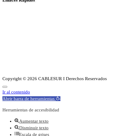
Enlaces Rapidos
Inició
Noticias
Planes
Guia de canales
Transparencia
Sobre Nosotros
Copyright © 2026 CABLESUR I Derechos Reservados
Ir al contenido
Abrir barra de herramientas
Herramientas de accesibilidad
Aumentar texto
Disminuir texto
Escala de grises