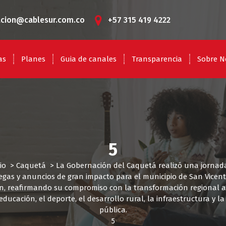
acion@cablesur.com.co
+57 315 419 4222
as
Planes
Guia de canales
Transparencia
Sobre N
5
io
>
Caquetá
>
La Gobernación del Caquetá realizó una jornad
egas y anuncios de gran impacto para el municipio de San Vicent
, reafirmando su compromiso con la transformación regional a
educación, el deporte, el desarrollo rural, la infraestructura y l
pública.
5