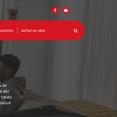
osotros
Señal en vivo
a de
e del
 través
a salud