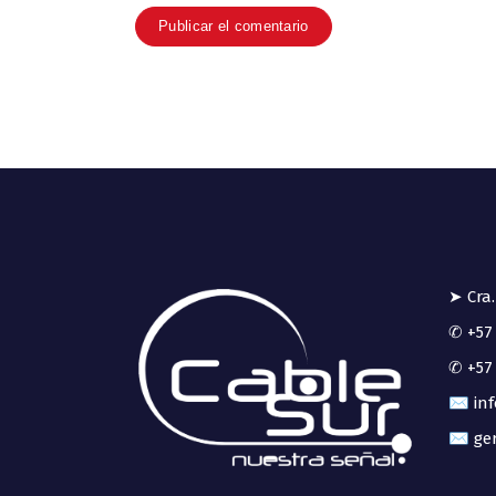
➤ Cra.
✆ +57 
✆ +57 
✉ inf
✉ ger