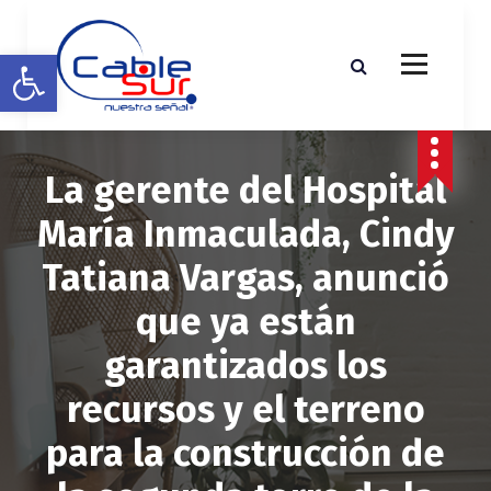
S
a
Abrir barra de herramientas
l
t
a
r
a
La gerente del Hospital
l
c
María Inmaculada, Cindy
o
n
Tatiana Vargas, anunció
t
e
que ya están
n
i
garantizados los
d
o
recursos y el terreno
para la construcción de