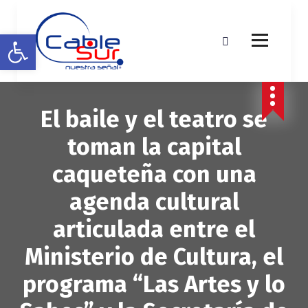
S
a
Abrir barra de herramientas
l
t
a
r
a
El baile y el teatro se
l
c
toman la capital
o
n
caqueteña con una
t
e
agenda cultural
n
i
articulada entre el
d
o
Ministerio de Cultura, el
programa “Las Artes y lo