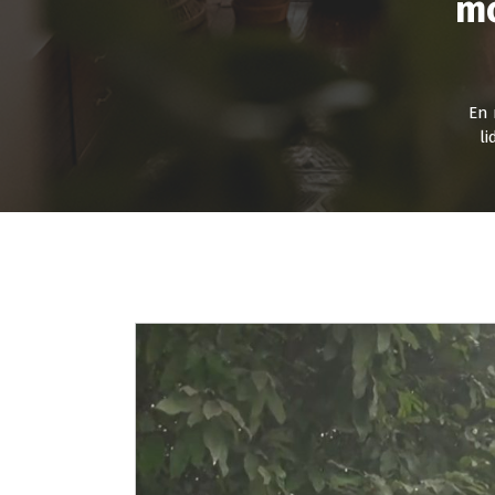
mo
En 
li