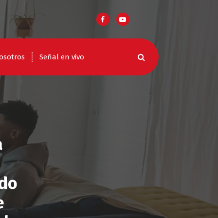
osotros
Señal en vivo
a
rdo
e