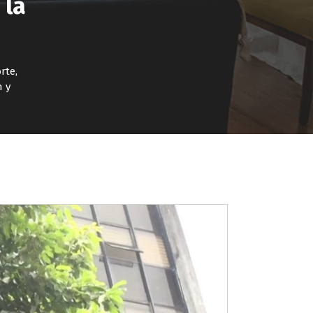
 la
rte,
n y