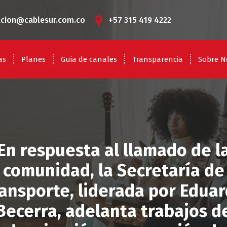
acion@cablesur.com.co
+57 315 419 4222
as
Planes
Guia de canales
Transparencia
Sobre N
En respuesta al llamado de l
comunidad, la Secretaría de
ansporte, liderada por Edua
Becerra, adelanta trabajos d