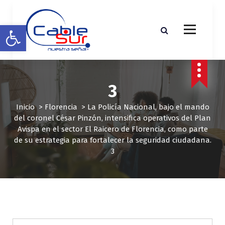
S
a
Abrir barra de herramientas
l
t
a
r
a
l
3
c
o
Inicio
>
Florencia
>
La Policía Nacional, bajo el mando
n
del coronel César Pinzón, intensifica operativos del Plan
t
Avispa en el sector El Raicero de Florencia, como parte
e
de su estrategia para fortalecer la seguridad ciudadana.
n
3
i
d
o