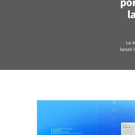
por
l
La A
lanzó 