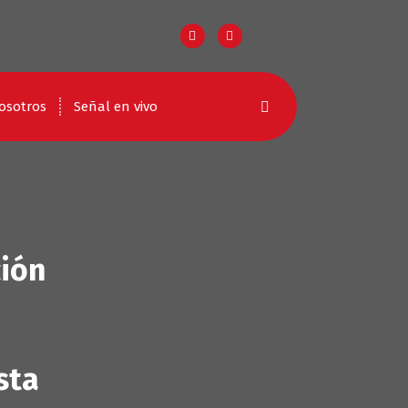
osotros
Señal en vivo
ción
sta