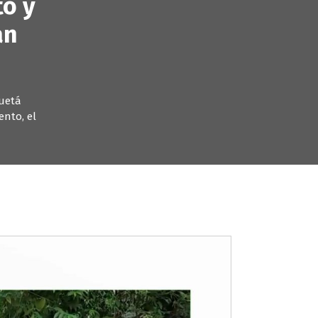
to y
an
quetá
nto, el