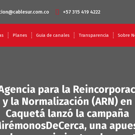
cion@cablesur.com.co
+57 315 419 4222
as
Planes
Guia de canales
Transparencia
Sobre N
Agencia para la Reincorpora
y la Normalización (ARN) en
Caquetá lanzó la campaña
irémonosDeCerca, una apue